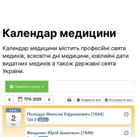
Календар медицини
Календар медицини містить професійні свята
медиків, всесвітні дні медицини, ювілейні дати
видатних медиків а також державні свята
України.
Пам'ятні дати
ТРА 2029
Згорнути все
Розгорнути все
ТРА
Поліщук Микола Єфремович (1944)
2
Тра 2
день
Ср
Фещенко Юрій Іванович (1949)