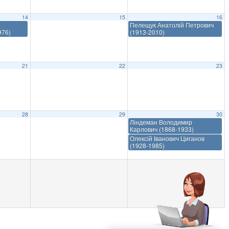
14
15
16
Пелещук Анатолій Петрович
976)
(1913-2010)
21
22
23
28
29
30
Ліндеман Володимир
Карлович (1868-1933)
Олексій Іванович Циганов
(1928-1985)