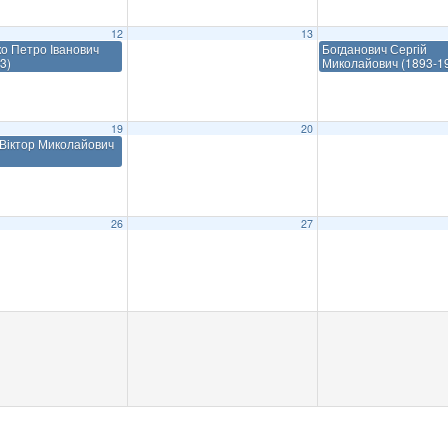
12
13
о Петро Іванович
Богданович Сергій
3)
Миколайович (1893-1
19
20
Віктор Миколайович
26
27