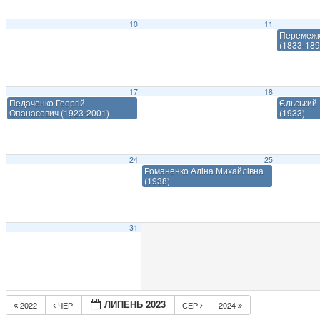
10
11
Перемежк
(1833-189
17
18
Педаченко Георгій
Єльський 
Опанасович (1923-2001)
(1933)
24
25
Романенко Аліна Михайлівна
(1938)
31
ЛИПЕНЬ 2023
2022
ЧЕР
СЕР
2024