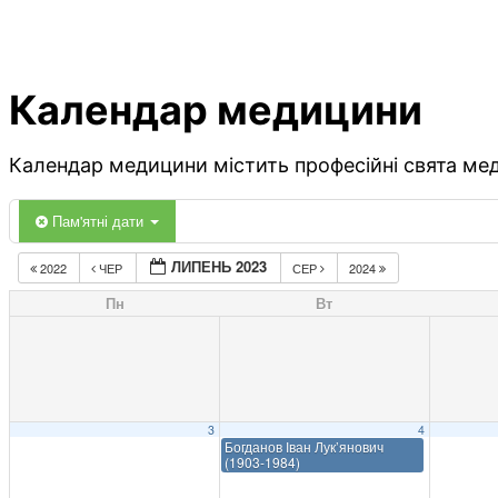
Календар медицини
Календар медицини містить професійні свята меди
Пам'ятні дати
ЛИПЕНЬ 2023
2022
ЧЕР
СЕР
2024
Пн
Вт
3
4
Богданов Іван Лук’янович
(1903-1984)