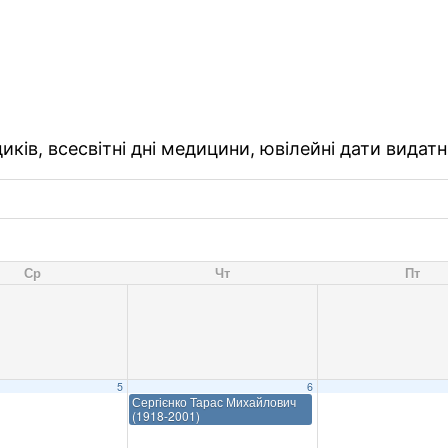
ків, всесвітні дні медицини, ювілейні дати видатн
Ср
Чт
Пт
5
6
Сергієнко Тарас Михайлович
(1918-2001)