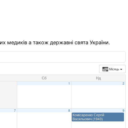
их медиків а також державні свята України.
Місяць
Сб
Нд
1
2
7
8
9
Комісаренко Сергій
Васильович (1943)