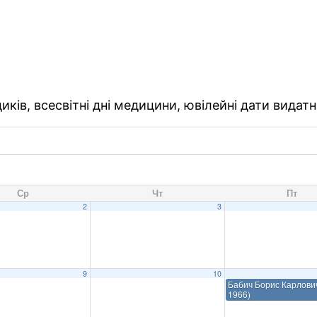
ків, всесвітні дні медицини, ювілейні дати видатн
Ср
Чт
Пт
2
3
годовування
9
10
Бабич Борис Карлович
1966)