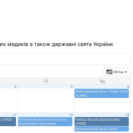
их медиків а також державні свята України.
Місяць
Сб
Нд
4
5
6
Міжнародний день “Лікарі світу
за мир”
11
12
13
 (1903-
Всесвітній день хоспісної та
Гебеш Василь Васильович
паліативної допомоги
(1938)
Міжнародний день шульг