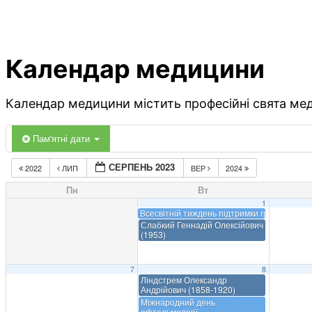
Календар медицини
Календар медицини містить професійні свята меди
Пам'ятні дати
СЕРПЕНЬ 2023
2022
ЛИП
ВЕР
2024
Пн
Вт
1
Всесвітній тиждень підтримки грудного ви
Слабкий Геннадій Олексійович
(1953)
7
8
Ліндстрем Олександр
Андрійович (1858-1920)
Міжнародний день
офтальмології