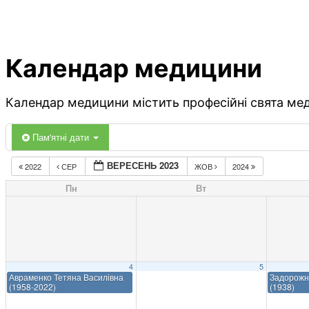
Календар медицини
Календар медицини містить професійні свята меди
Пам'ятні дати
ВЕРЕСЕНЬ 2023
2022
СЕР
ЖОВ
2024
Пн
Вт
4
5
Авраменко Тетяна Василівна
Задорожн
(1958-2022)
(1938)