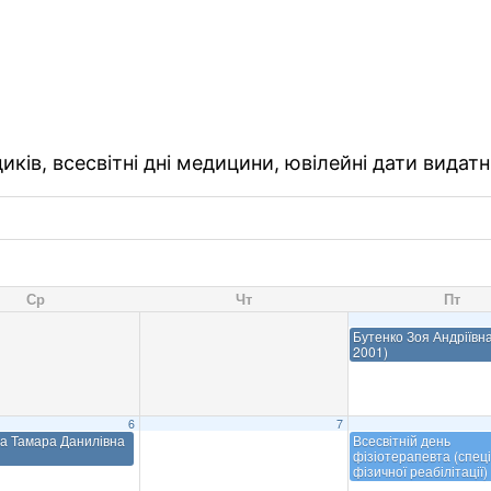
ків, всесвітні дні медицини, ювілейні дати видатн
Ср
Чт
Пт
Бутенко Зоя Андріївна
2001)
6
7
а Тамара Данилівна
Всесвітній день
фізіотерапевта (спеці
фізичної реабілітації)