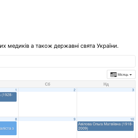
их медиків а також державні свята України.
Місяць
Сб
Нд
1
2
3
 (1928-
8
9
10
Авілова Ольга Матвіївна (1918-
аліста з
2009)