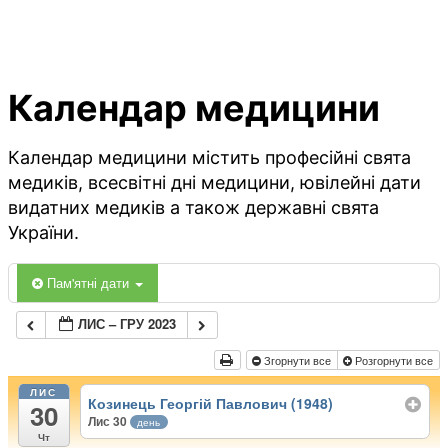
Календар медицини
Календар медицини містить професійні свята
медиків, всесвітні дні медицини, ювілейні дати
видатних медиків а також державні свята
України.
Пам'ятні дати
ЛИС – ГРУ 2023
Згорнути все
Розгорнути все
ЛИС
Козинець Георгій Павлович (1948)
30
Лис 30
день
Чт