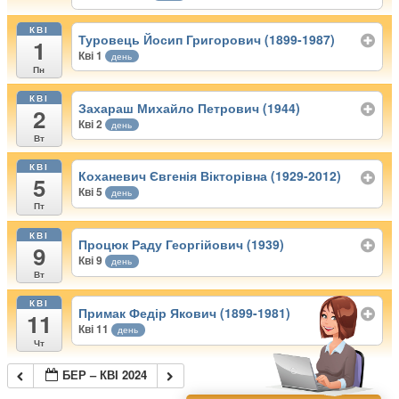
КВІ
Туровець Йосип Григорович (1899-1987)
1
Кві 1
день
Пн
КВІ
Захараш Михайло Петрович (1944)
2
Кві 2
день
Вт
КВІ
Коханевич Євгенія Вікторівна (1929-2012)
5
Кві 5
день
Пт
КВІ
Процюк Раду Георгійович (1939)
9
Кві 9
день
Вт
КВІ
Примак Федір Якович (1899-1981)
11
Кві 11
день
Чт
БЕР – КВІ 2024