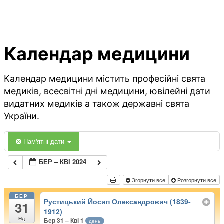
Календар медицини
Календар медицини містить професійні свята
медиків, всесвітні дні медицини, ювілейні дати
видатних медиків а також державні свята
України.
Пам'ятні дати
БЕР – КВІ 2024
Згорнути все
Розгорнути все
БЕР
Рустицький Йосип Олександрович (1839-
31
1912)
Нд
Бер 31 – Кві 1
день