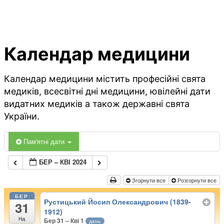
Календар медицини
Календар медицини містить професійні свята
медиків, всесвітні дні медицини, ювілейні дати
видатних медиків а також державні свята
України.
Пам'ятні дати
БЕР – КВІ 2024
Згорнути все
Розгорнути все
БЕР
Рустицький Йосип Олександрович (1839-
31
1912)
Нд
Бер 31 – Кві 1
день