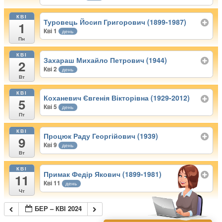
КВІ
Туровець Йосип Григорович (1899-1987)
1
Кві 1
день
Пн
КВІ
Захараш Михайло Петрович (1944)
2
Кві 2
день
Вт
КВІ
Коханевич Євгенія Вікторівна (1929-2012)
5
Кві 5
день
Пт
КВІ
Процюк Раду Георгійович (1939)
9
Кві 9
день
Вт
КВІ
Примак Федір Якович (1899-1981)
11
Кві 11
день
Чт
БЕР – КВІ 2024