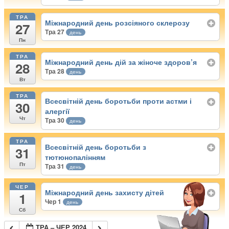
ТРА
Міжнародний день розсіяного склерозу
27
Тра 27
день
Пн
ТРА
Міжнародний день дій за жіноче здоров’я
28
Тра 28
день
Вт
ТРА
Всесвітній день боротьби проти астми і
30
алергії
Чт
Тра 30
день
ТРА
Всесвітній день боротьби з
31
тютюнопалінням
Пт
Тра 31
день
ЧЕР
Міжнародний день захисту дітей
1
Чер 1
день
Сб
ТРА – ЧЕР 2024