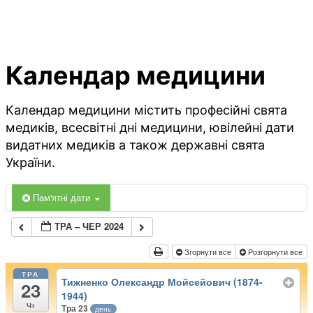
Календар медицини
Календар медицини містить професійні свята
медиків, всесвітні дні медицини, ювілейні дати
видатних медиків а також державні свята
України.
Пам'ятні дати
ТРА – ЧЕР 2024
Згорнути все
Розгорнути все
ТРА
Тижненко Олександр Мойсейович (1874-
23
1944)
Чт
Тра 23
день