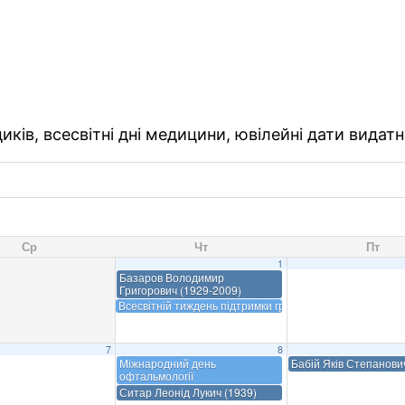
ків, всесвітні дні медицини, ювілейні дати видатн
Ср
Чт
Пт
1
Базаров Володимир
Григорович (1929-2009)
Всесвітній тиждень підтримки грудного вигодовування
7
8
Міжнародний день
Бабій Яків Степанови
офтальмології
Ситар Леонід Лукич (1939)