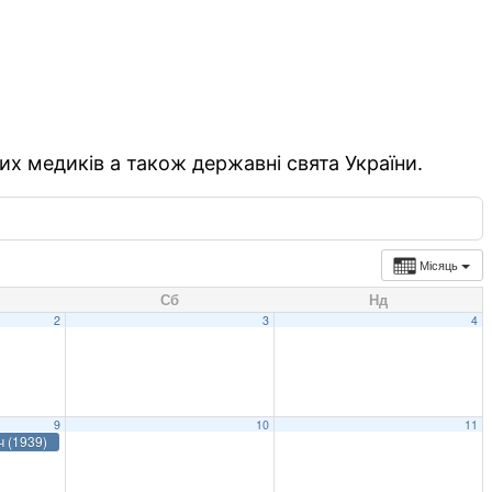
их медиків а також державні свята України.
Місяць
Сб
Нд
2
3
4
9
10
11
ч (1939)