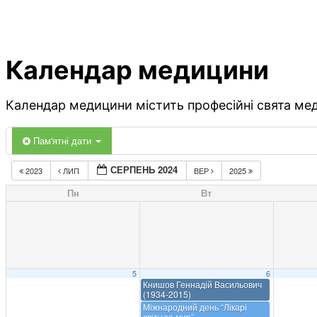
Календар медицини
Календар медицини містить професійні свята меди
Пам'ятні дати
СЕРПЕНЬ 2024
2023
ЛИП
ВЕР
2025
Пн
Вт
5
6
Книшов Геннадій Васильович
(1934-2015)
Міжнародний день “Лікарі
світу за мир”