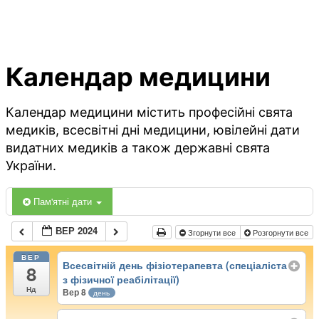
Календар медицини
Календар медицини містить професійні свята
медиків, всесвітні дні медицини, ювілейні дати
видатних медиків а також державні свята
України.
Пам'ятні дати
ВЕР 2024
Згорнути все
Розгорнути все
ВЕР
Всесвітній день фізіотерапевта (спеціаліста
8
з фізичної реабілітації)
Нд
Вер 8
день