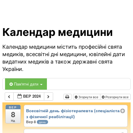
Календар медицини
Календар медицини містить професійні свята
медиків, всесвітні дні медицини, ювілейні дати
видатних медиків а також державні свята
України.
Пам'ятні дати
ВЕР 2024
Згорнути все
Розгорнути все
ВЕР
Всесвітній день фізіотерапевта (спеціаліста
8
з фізичної реабілітації)
Нд
Вер 8
день