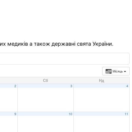
их медиків а також державні свята України.
Місяць
Сб
Нд
2
3
4
9
10
11