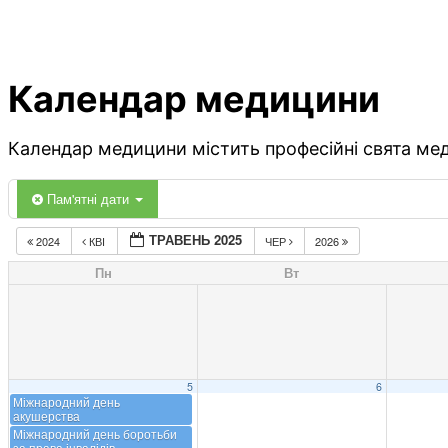
Календар медицини
Календар медицини містить професійні свята меди
Пам'ятні дати
ТРАВЕНЬ 2025
2024
КВІ
ЧЕР
2026
Пн
Вт
5
6
Міжнародний день
акушерства
Міжнародний день боротьби
за права інвалідів