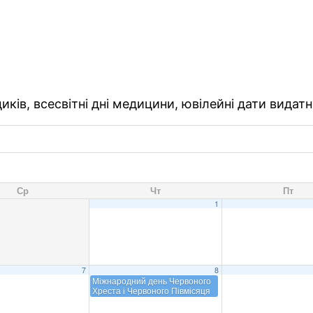
ків, всесвітні дні медицини, ювілейні дати видатн
Ср
Чт
Пт
1
7
8
Міжнародний день Червоного
Хреста і Червоного Півмісяця