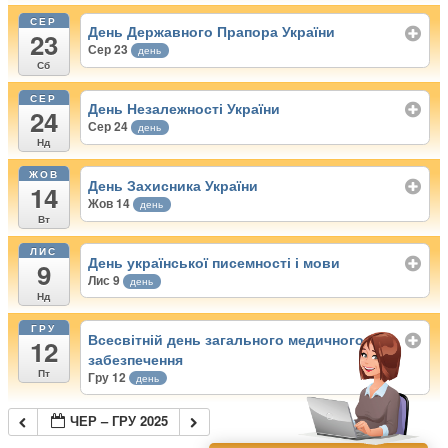
СЕР
День Державного Прапора України
23
Сер 23
день
Сб
СЕР
День Незалежності України
24
Сер 24
день
Нд
ЖОВ
День Захисника України
14
Жов 14
день
Вт
ЛИС
День української писемності і мови
9
Лис 9
день
Нд
ГРУ
Всесвітній день загального медичного
12
забезпечення
Пт
Гру 12
день
ЧЕР – ГРУ 2025