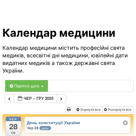
Календар медицини
Календар медицини містить професійні свята
медиків, всесвітні дні медицини, ювілейні дати
видатних медиків а також державні свята
України.
Пам'ятні дати
ЧЕР – ГРУ 2025
Згорнути все
Розгорнути все
ЧЕР
День конституції України
28
Чер 28
день
Сб