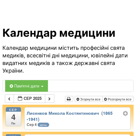
Календар медицини
Календар медицини містить професійні свята
медиків, всесвітні дні медицини, ювілейні дати
видатних медиків а також державні свята
України.
Пам'ятні дати
СЕР 2025
Згорнути все
Розгорнути все
СЕР
Лисенков Микола Костянтинович (1865
4
-1941)
Пн
Сер 4
день