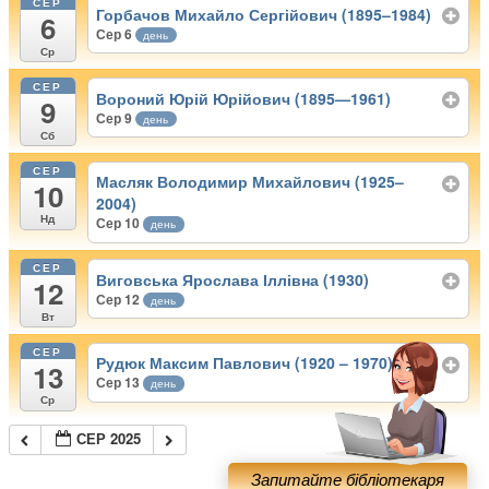
СЕР
Горбачов Михайло Сергійович (1895–1984)
6
Сер 6
день
Ср
СЕР
Вороний Юрій Юрійович (1895—1961)
9
Сер 9
день
Сб
СЕР
Масляк Володимир Михайлович (1925–
10
2004)
Нд
Сер 10
день
СЕР
Виговська Ярослава Іллівна (1930)
12
Сер 12
день
Вт
СЕР
Рудюк Максим Павлович (1920 – 1970)
13
Сер 13
день
Ср
СЕР 2025