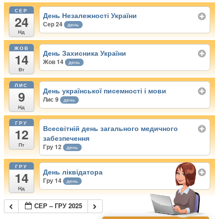
СЕР
День Незалежності України
24
Сер 24
день
Нд
ЖОВ
День Захисника України
14
Жов 14
день
Вт
ЛИС
День української писемності і мови
9
Лис 9
день
Нд
ГРУ
Всесвітній день загального медичного
12
забезпечення
Пт
Гру 12
день
ГРУ
День ліквідатора
14
Гру 14
день
Нд
СЕР – ГРУ 2025