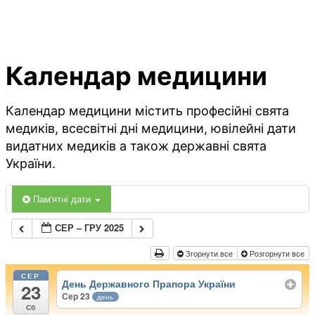
Календар медицини
Календар медицини містить професійні свята
медиків, всесвітні дні медицини, ювілейні дати
видатних медиків а також державні свята
України.
Пам'ятні дати
СЕР – ГРУ 2025
Згорнути все
Розгорнути все
СЕР
День Державного Прапора України
23
Сер 23
день
Сб