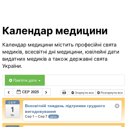
Календар медицини
Календар медицини містить професійні свята
медиків, всесвітні дні медицини, ювілейні дати
видатних медиків а також державні свята
України.
Пам'ятні дати
СЕР 2025
Згорнути все
Розгорнути все
СЕР
Всесвітній тиждень підтримки грудного
1
вигодовування
Пт
Сер 1 – Сер 7
день