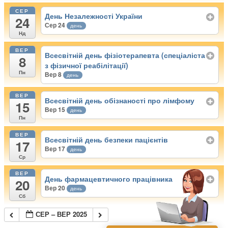
СЕР
День Незалежності України
24
Сер 24
день
Нд
ВЕР
Всесвітній день фізіотерапевта (спеціаліста
8
з фізичної реабілітації)
Пн
Вер 8
день
ВЕР
Всесвітній день обізнаності про лімфому
15
Вер 15
день
Пн
ВЕР
Всесвітній день безпеки пацієнтів
17
Вер 17
день
Ср
ВЕР
День фармацевтичного працівника
20
Вер 20
день
Сб
СЕР – ВЕР 2025