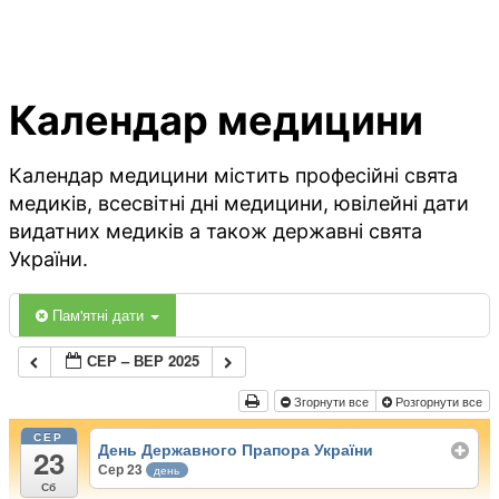
Календар медицини
Календар медицини містить професійні свята
медиків, всесвітні дні медицини, ювілейні дати
видатних медиків а також державні свята
України.
Пам'ятні дати
СЕР – ВЕР 2025
Згорнути все
Розгорнути все
СЕР
День Державного Прапора України
23
Сер 23
день
Сб