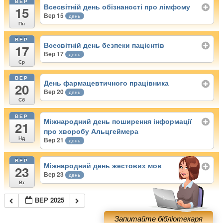
ВЕР
Всесвітній день обізнаності про лімфому
15
Вер 15
день
Пн
ВЕР
Всесвітній день безпеки пацієнтів
17
Вер 17
день
Ср
ВЕР
День фармацевтичного працівника
20
Вер 20
день
Сб
ВЕР
Міжнародний день поширення інформації
21
про хворобу Альцгеймера
Нд
Вер 21
день
ВЕР
Міжнародний день жестових мов
23
Вер 23
день
Вт
ВЕР 2025