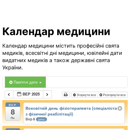
Календар медицини
Календар медицини містить професійні свята
медиків, всесвітні дні медицини, ювілейні дати
видатних медиків а також державні свята
України.
Пам'ятні дати
ВЕР 2025
Згорнути все
Розгорнути все
ВЕР
Всесвітній день фізіотерапевта (спеціаліста
8
з фізичної реабілітації)
Пн
Вер 8
день