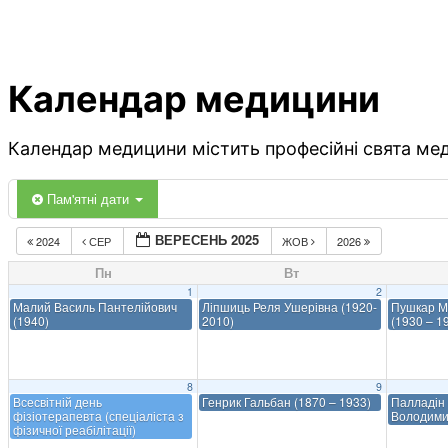
Календар медицини
Календар медицини містить професійні свята меди
Пам'ятні дати
ВЕРЕСЕНЬ 2025
2024
СЕР
ЖОВ
2026
Пн
Вт
1
2
Малий Василь Пантелійович
Ліпшиць Реля Ушерівна (1920-
Пушкар М
(1940)
2010)
(1930 – 1
8
9
Всесвітній день
Генрик Гальбан (1870 – 1933)
Палладін
фізіотерапевта (спеціаліста з
Володимир
фізичної реабілітації)