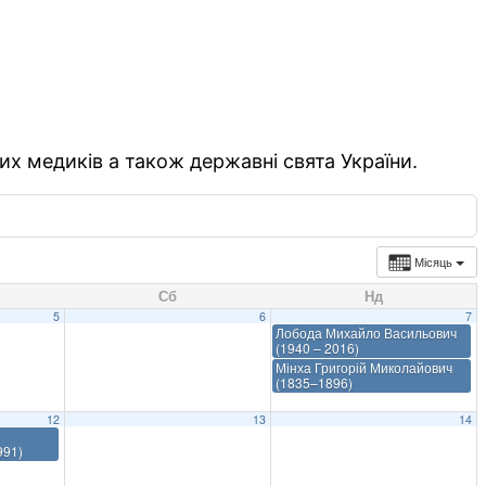
их медиків а також державні свята України.
Місяць
Сб
Нд
5
6
7
Лобода Михайло Васильович
(1940 – 2016)
Мінха Григорій Миколайович
(1835–1896)
12
13
14
991)