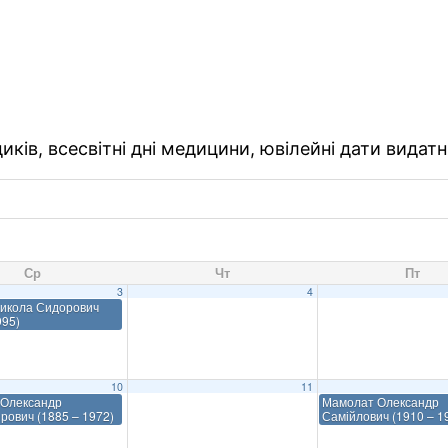
ків, всесвітні дні медицини, ювілейні дати видатн
Ср
Чт
Пт
3
4
икола Сидорович
995)
10
11
 Олександр
Мамолат Олександр
ович (1885 – 1972)
Самійлович (1910 – 1