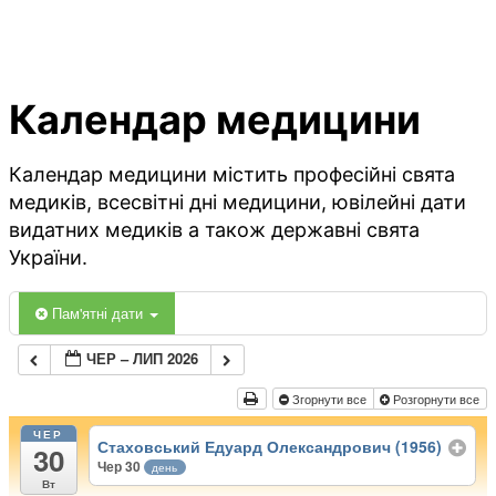
Календар медицини
Календар медицини містить професійні свята
медиків, всесвітні дні медицини, ювілейні дати
видатних медиків а також державні свята
України.
Пам'ятні дати
ЧЕР – ЛИП 2026
Згорнути все
Розгорнути все
ЧЕР
Стаховський Едуард Олександрович (1956)
30
Чер 30
день
Вт