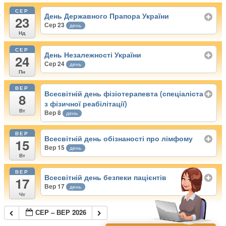
СЕР
День Державного Прапора України
23
Сер 23
день
Нд
СЕР
День Незалежності України
24
Сер 24
день
Пн
ВЕР
Всесвітній день фізіотерапевта (спеціаліста
8
з фізичної реабілітації)
Вт
Вер 8
день
ВЕР
Всесвітній день обізнаності про лімфому
15
Вер 15
день
Вт
ВЕР
Всесвітній день безпеки пацієнтів
17
Вер 17
день
Чт
СЕР – ВЕР 2026