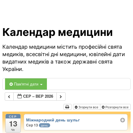
Календар медицини
Календар медицини містить професійні свята
медиків, всесвітні дні медицини, ювілейні дати
видатних медиків а також державні свята
України.
Пам'ятні дати
СЕР – ВЕР 2026
Згорнути все
Розгорнути все
СЕР
Міжнародний день шульг
13
Сер 13
день
Чт