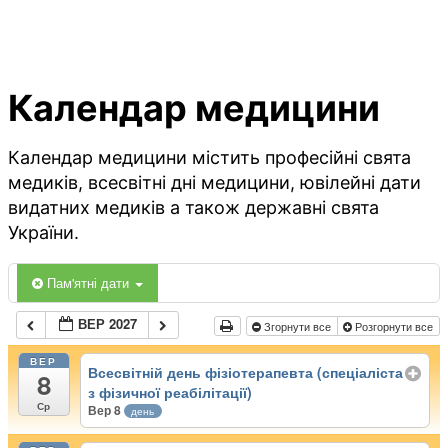
Календар медицини
Календар медицини містить професійні свята
медиків, всесвітні дні медицини, ювілейні дати
видатних медиків а також державні свята
України.
Пам'ятні дати
ВЕР 2027
Згорнути все
Розгорнути все
ВЕР
Всесвітній день фізіотерапевта (спеціаліста
8
з фізичної реабілітації)
Ср
Вер 8
день