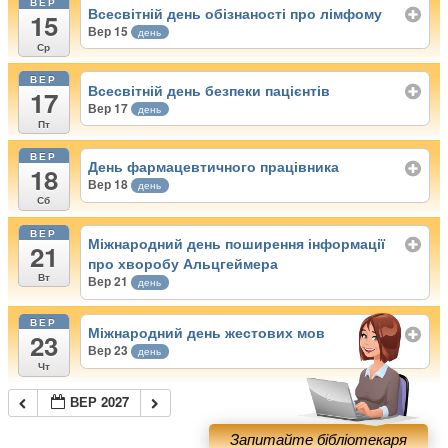
ВЕР
Всесвітній день обізнаності про лімфому
15
Вер 15
день
Ср
ВЕР
Всесвітній день безпеки пацієнтів
17
Вер 17
день
Пт
ВЕР
День фармацевтичного працівника
18
Вер 18
день
Сб
ВЕР
Міжнародний день поширення інформації
21
про хворобу Альцгеймера
Вт
Вер 21
день
ВЕР
Міжнародний день жестових мов
23
Вер 23
день
Чт
ВЕР 2027