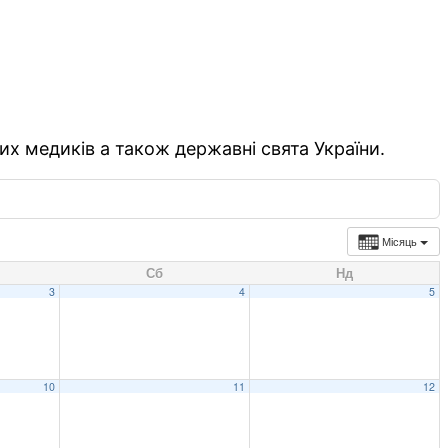
их медиків а також державні свята України.
Місяць
Сб
Нд
3
4
5
10
11
12