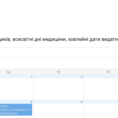
ків, всесвітні дні медицини, ювілейні дати видатн
Ср
Чт
Пт
1
2
8
9
й день
певта (спеціаліста з
еабілітації)