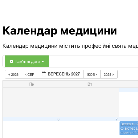
Календар медицини
Календар медицини містить професійні свята меди
Пам'ятні дати
ВЕРЕСЕНЬ 2027
2026
СЕР
ЖОВ
2028
Пн
Вт
6
7
Всесвітні
фізіотера
фізичної р