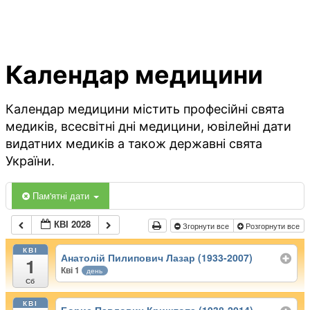
Календар медицини
Календар медицини містить професійні свята
медиків, всесвітні дні медицини, ювілейні дати
видатних медиків а також державні свята
України.
Пам'ятні дати
КВІ 2028
Згорнути все
Розгорнути все
КВІ
Анатолій Пилипович Лазар (1933-2007)
1
Кві 1
день
Сб
КВІ