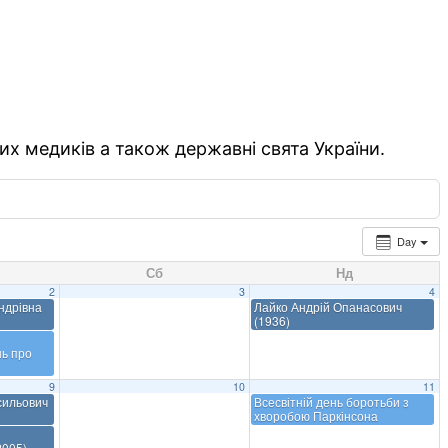
их медиків а також державні свята України.
Day
Сб
Нд
2
3
4
ндрівна
Лайко Андрій Опанасович
(1936)
ь про
9
10
11
сильович
Всесвітній день боротьби з
хворобою Паркінсона
2005)