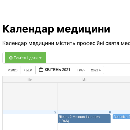
Календар медицини
Календар медицини містить професійні свята меди
Пам'ятні дати
КВІТЕНЬ 2021
2020
БЕР
ТРА
2022
Пн
Вт
5
6
Лісяний Микола Іванович
Всесвітні
(1946)