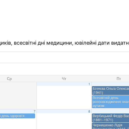
ків, всесвітні дні медицини, ювілейні дати видатн
Ср
Чт
Пт
1
Біляєва Ольга Олекса
(1941)
Всесвітній день
розповсюдження знан
аутизм
7
8
й день здоров’я
Вербицький Федір Ва
(1881–1971)
Чернишенко Лідія
Валентинівна (1916–