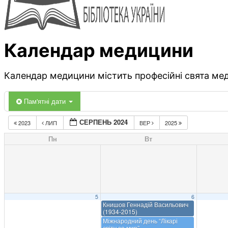
Календар медицини
Календар медицини містить професійні свята меди
Пам'ятні дати
СЕРПЕНЬ 2024
2023
ЛИП
ВЕР
2025
Пн
Вт
5
6
Книшов Геннадій Васильович
(1934-2015)
Міжнародний день “Лікарі
світу за мир”