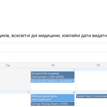
ків, всесвітні дні медицини, ювілейні дати видатн
Ср
Чт
Пт
1
Базаров Володимир
Григорович (1929-2009)
Всесвітній тиждень підтримки грудного вигодовування
7
8
Міжнародний день
Бабій Яків Степанови
офтальмології
Ситар Леонід Лукич (1939)