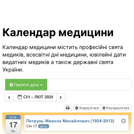
Календар медицини
Календар медицини містить професійні свята
медиків, всесвітні дні медицини, ювілейні дати
видатних медиків а також державні свята
України.
Пам'ятні дати
СІЧ – ЛЮТ 2024
Згорнути все
Розгорнути все
СІЧ
Петрунь Микола Михайлович (1924-2013)
17
Січ 17
день
Ср