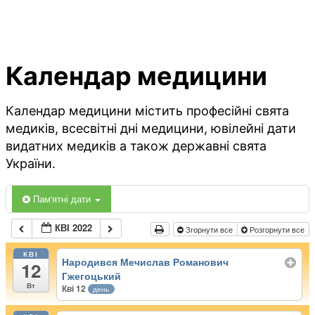
Календар медицини
Календар медицини містить професійні свята
медиків, всесвітні дні медицини, ювілейні дати
видатних медиків а також державні свята
України.
Пам'ятні дати
КВІ 2022
Згорнути все
Розгорнути все
КВІ
Народився Мечислав Романович
12
Гжегоцький
Вт
Кві 12
день