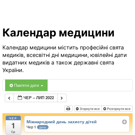
Календар медицини
Календар медицини містить професійні свята
медиків, всесвітні дні медицини, ювілейні дати
видатних медиків а також державні свята
України.
Пам'ятні дати
ЧЕР – ЛИП 2022
Згорнути все
Розгорнути все
ЧЕР
Міжнародний день захисту дітей
1
Чер 1
день
Ср