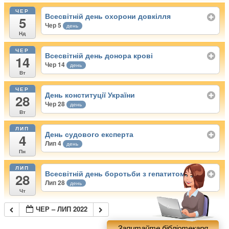
ЧЕР
Всесвітній день охорони довкілля
5
Чер 5
день
Нд
ЧЕР
Всесвітній день донора крові
14
Чер 14
день
Вт
ЧЕР
День конституції України
28
Чер 28
день
Вт
ЛИП
День судового експерта
4
Лип 4
день
Пн
ЛИП
Всесвітній день боротьби з гепатитом
28
Лип 28
день
Чт
ЧЕР – ЛИП 2022