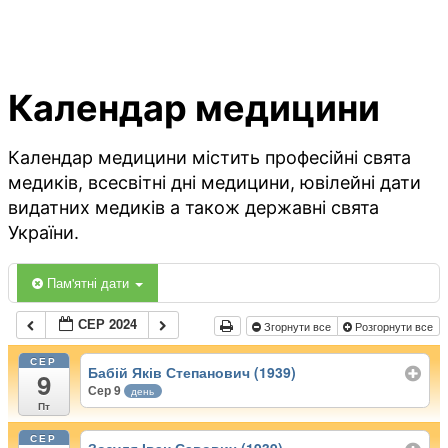
Календар медицини
Календар медицини містить професійні свята
медиків, всесвітні дні медицини, ювілейні дати
видатних медиків а також державні свята
України.
Пам'ятні дати
СЕР 2024
Згорнути все
Розгорнути все
СЕР
Бабій Яків Степанович (1939)
9
Сер 9
день
Пт
СЕР