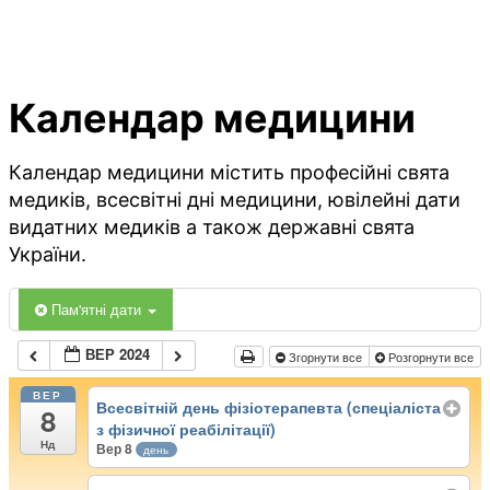
Календар медицини
Календар медицини містить професійні свята
медиків, всесвітні дні медицини, ювілейні дати
видатних медиків а також державні свята
України.
Пам'ятні дати
ВЕР 2024
Згорнути все
Розгорнути все
ВЕР
Всесвітній день фізіотерапевта (спеціаліста
8
з фізичної реабілітації)
Нд
Вер 8
день