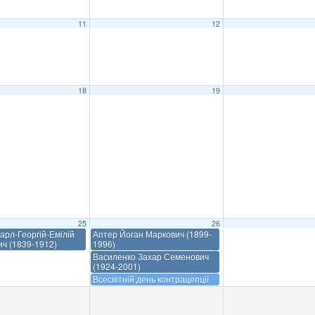
11
12
18
19
25
26
арл-Георгій-Емілій
Аптер Йоган Маркович (1899-
ич (1839-1912)
1996)
Василенко Захар Семенович
(1924-2001)
Всесвітній день контрацепції