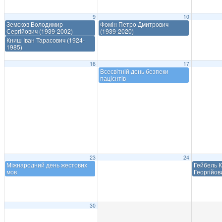
9
10
Земсков Володимир
Фомін Петро Дмитрович
Сергійович (1939-2002)
(1939-2020)
Книш Іван Тарасович (1924-
1985)
16
17
Всесвітній день безпеки
пацієнтів
23
24
Міжнародний день жестових
Гейбель К
мов
Георгійов
30