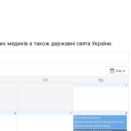
их медиків а також державні свята України.
Day
Сб
Нд
1
6
7
8
Всесвітній день
фізіотерапевта (спеціаліста з
фізичної реабілітації)
Лупальцов Володимир