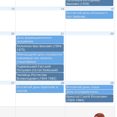
Іванович (1939)
13
14
15
Всесвітній день обізнаності
про лімфому
20
21
22
День фармацевтичного
працівника
Кальченко Іван Іванович (1904-
1975)
Міжнародний день поширення
інформації про хворобу
Альцгеймера
Рудиковський Євстахій
Петрович (Остап Київський)
Чаговець Ростислав
Всеволодович (1904-1982)
27
28
29
Всесвітній день боротьби зі
Всесвітній день серця
сказом
День отоларинголога
Криштаб Сергій Йосипович
(1924-1984)