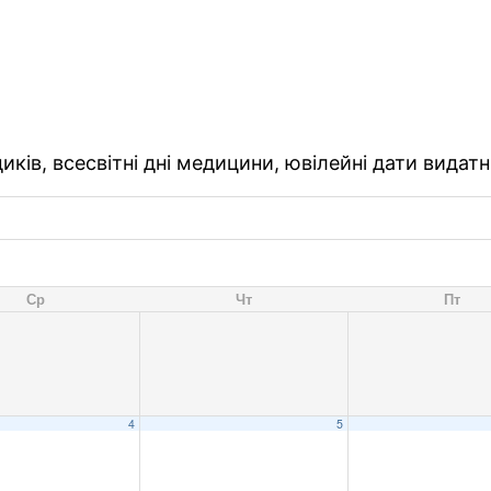
ків, всесвітні дні медицини, ювілейні дати видатн
Ср
Чт
Пт
4
5