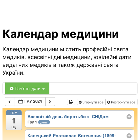
Календар медицини
Календар медицини містить професійні свята
медиків, всесвітні дні медицини, ювілейні дати
видатних медиків а також державні свята
України.
Пам'ятні дати
ГРУ 2024
Згорнути все
Розгорнути все
ГРУ
Всесвітній день боротьби зі СНІДом
1
Гру 1
день
Нд
Кавецький Ростислав Євгенович (1899-