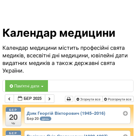
Календар медицини
Календар медицини містить професійні свята
медиків, всесвітні дні медицини, ювілейні дати
видатних медиків а також державні свята
України.
Пам'ятні дати
БЕР 2025
Згорнути все
Розгорнути все
БЕР
Дзяк Георгій Вікторович (1945–2016)
20
Бер 20
день
Чт
БЕР