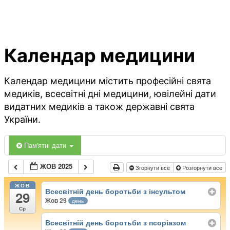
Календар медицини
Календар медицини містить професійні свята
медиків, всесвітні дні медицини, ювілейні дати
видатних медиків а також державні свята
України.
Пам'ятні дати
ЖОВ 2025
Згорнути все
Розгорнути все
ЖОВ
Всесвітній день боротьби з інсультом
29
Жов 29
день
Ср
Всесвітній день боротьби з псоріазом