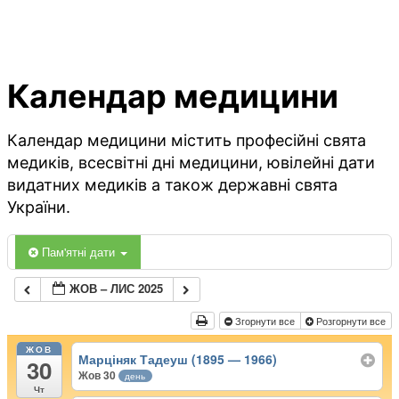
Календар медицини
Календар медицини містить професійні свята
медиків, всесвітні дні медицини, ювілейні дати
видатних медиків а також державні свята
України.
Пам'ятні дати
ЖОВ – ЛИС 2025
Згорнути все
Розгорнути все
ЖОВ
Марціняк Тадеуш (1895 — 1966)
30
Жов 30
день
Чт