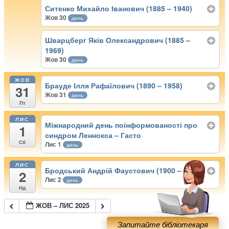
Ситенко Михайло Іванович (1885 – 1940)
Жов 30
день
Шварцберг Яків Олександрович (1885 –
1969)
Жов 30
день
ЖОВ
Брауде Ілля Рафаїлович (1890 – 1958)
31
Жов 31
день
Пт
ЛИС
Міжнародний день поінформованості про
1
синдром Леннокса – Гасто
Сб
Лис 1
день
ЛИС
Бродський Андрій Фаустович (1900 – 1990)
2
Лис 2
день
Нд
ЖОВ – ЛИС 2025