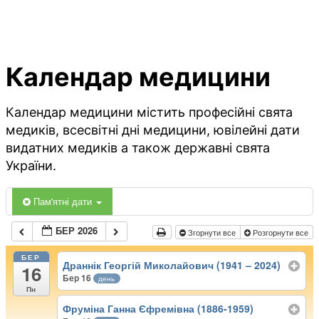
Календар медицини
Календар медицини містить професійні свята
медиків, всесвітні дні медицини, ювілейні дати
видатних медиків а також державні свята
України.
Пам'ятні дати
БЕР 2026
Згорнути все
Розгорнути все
БЕР
Драннік Георгій Миколайович (1941 – 2024)
16
Бер 16
день
Пн
Фруміна Ганна Єфремівна (1886-1959)