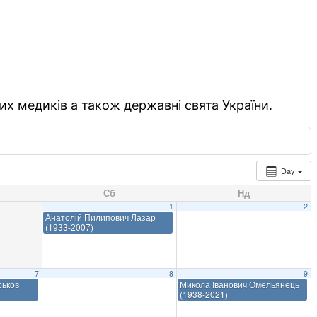
их медиків а також державні свята України.
Day
Сб
Нд
1
2
Анатолій Пилипович Лазар
(1933-2007)
7
8
9
рьков
Микола Іванович Омельянець
(1938-2021)