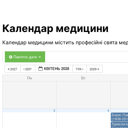
Календар медицини
Календар медицини містить професійні свята меди
Пам'ятні дати
КВІТЕНЬ 2028
2027
БЕР
ТРА
2029
Пн
Вт
3
4
Борис Па
(1938-201
Туркельт
Самуїлови