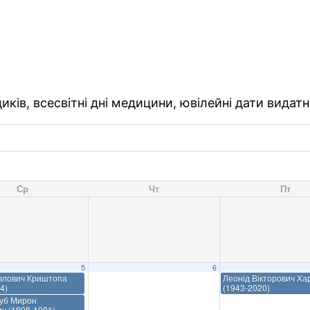
ків, всесвітні дні медицини, ювілейні дати видатн
Ср
Чт
Пт
5
6
влович Криштопа
Леонід Вікторович Ха
4)
(1943-2020)
ауб Мирон
ч (1898-1981)