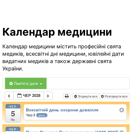
Календар медицини
Календар медицини містить професійні свята
медиків, всесвітні дні медицини, ювілейні дати
видатних медиків а також державні свята
України.
Пам'ятні дати
ЧЕР 2028
Згорнути все
Розгорнути все
ЧЕР
Всесвітній день охорони довкілля
5
Чер 5
день
Пн
ЧЕР