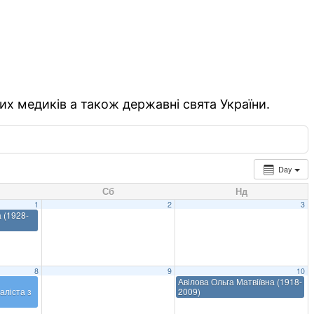
их медиків а також державні свята України.
Day
Сб
Нд
1
2
3
 (1928-
8
9
10
Авілова Ольга Матвіївна (1918-
аліста з
2009)