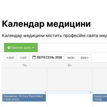
Календар медицини
Календар медицини містить професійні свята меди
Пам'ятні дати
ВЕРЕСЕНЬ 2028
2027
СЕР
ЖОВ
2029
Пн
Вт
4
5
Авраменко Тетяна Василівна
Задорожн
(1958-2022)
(1938)