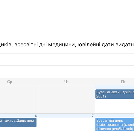
ків, всесвітні дні медицини, ювілейні дати видатн
Ср
Чт
Пт
Бутенко Зоя Андріївна
2001)
6
7
а Тамара Данилівна
Всесвітній день
фізіотерапевта (спеці
фізичної реабілітації)