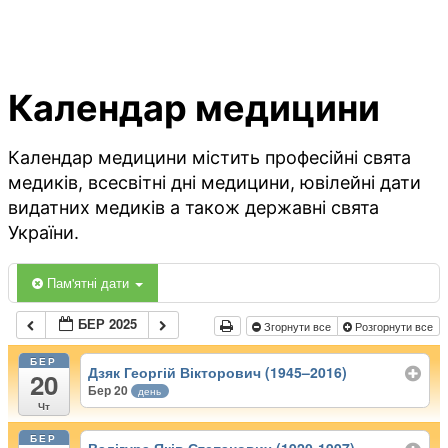
Календар медицини
Календар медицини містить професійні свята
медиків, всесвітні дні медицини, ювілейні дати
видатних медиків а також державні свята
України.
Пам'ятні дати
БЕР 2025
Згорнути все
Розгорнути все
БЕР
Дзяк Георгій Вікторович (1945–2016)
20
Бер 20
день
Чт
БЕР