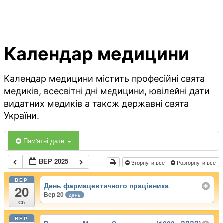
Календар медицини
Календар медицини містить професійні свята
медиків, всесвітні дні медицини, ювілейні дати
видатних медиків а також державні свята
України.
Пам'ятні дати
ВЕР 2025
Згорнути все
Розгорнути все
ВЕР
День фармацевтичного працівника
20
Вер 20
день
Сб
ВЕР