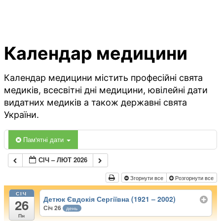
Календар медицини
Календар медицини містить професійні свята
медиків, всесвітні дні медицини, ювілейні дати
видатних медиків а також державні свята
України.
Пам'ятні дати
СІЧ – ЛЮТ 2026
Згорнути все
Розгорнути все
СІЧ
Детюк Євдокія Сергіївна (1921 – 2002)
26
Січ 26
день
Пн