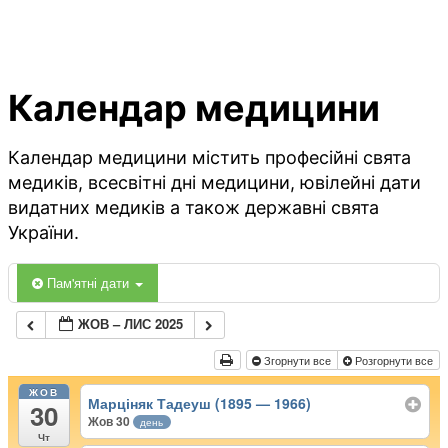
Календар медицини
Календар медицини містить професійні свята
медиків, всесвітні дні медицини, ювілейні дати
видатних медиків а також державні свята
України.
Пам'ятні дати
ЖОВ – ЛИС 2025
Згорнути все
Розгорнути все
ЖОВ
Марціняк Тадеуш (1895 — 1966)
30
Жов 30
день
Чт