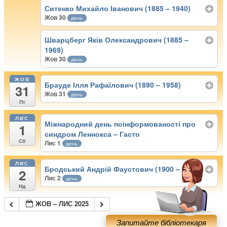
Ситенко Михайло Іванович (1885 – 1940)
Жов 30
день
Шварцберг Яків Олександрович (1885 –
1969)
Жов 30
день
ЖОВ
Брауде Ілля Рафаїлович (1890 – 1958)
31
Жов 31
день
Пт
ЛИС
Міжнародний день поінформованості про
1
синдром Леннокса – Гасто
Сб
Лис 1
день
ЛИС
Бродський Андрій Фаустович (1900 – 1990)
2
Лис 2
день
Нд
ЖОВ – ЛИС 2025