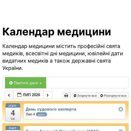
Календар медицини
Календар медицини містить професійні свята
медиків, всесвітні дні медицини, ювілейні дати
видатних медиків а також державні свята
України.
Пам'ятні дати
ЛИП 2026
Згорнути все
Розгорнути все
ЛИП
День судового експерта
4
Лип 4
день
Сб
ЛИП