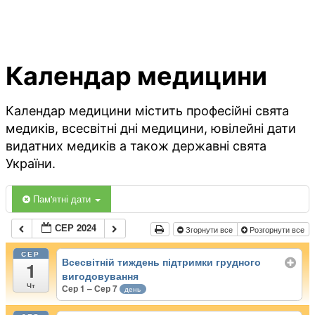
Календар медицини
Календар медицини містить професійні свята
медиків, всесвітні дні медицини, ювілейні дати
видатних медиків а також державні свята
України.
Пам'ятні дати
СЕР 2024
Згорнути все
Розгорнути все
СЕР
Всесвітній тиждень підтримки грудного
1
вигодовування
Чт
Сер 1 – Сер 7
день