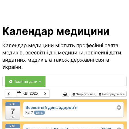
Календар медицини
Календар медицини містить професійні свята
медиків, всесвітні дні медицини, ювілейні дати
видатних медиків а також державні свята
України.
Пам'ятні дати
КВІ 2025
Згорнути все
Розгорнути все
КВІ
Всесвітній день здоров’я
7
Кві 7
день
Пн
КВІ