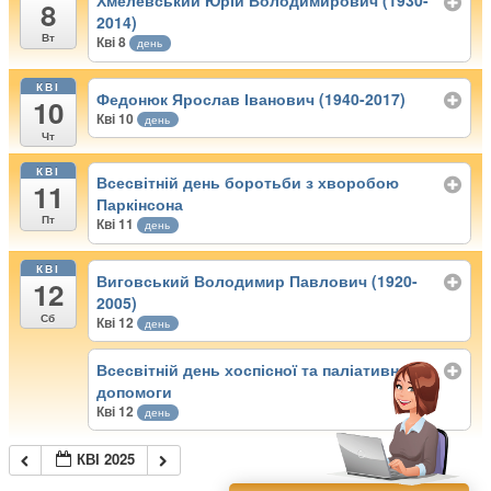
Хмелевський Юрій Володимирович (1930-
8
2014)
Вт
Кві 8
день
КВІ
Федонюк Ярослав Іванович (1940-2017)
10
Кві 10
день
Чт
КВІ
Всесвітній день боротьби з хворобою
11
Паркінсона
Пт
Кві 11
день
КВІ
Виговський Володимир Павлович (1920-
12
2005)
Сб
Кві 12
день
Всесвітній день хоспісної та паліативної
допомоги
Кві 12
день
КВІ 2025