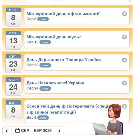
СЕР
Міжнародний день офтальмології
8
Сер 8
день
Сб
СЕР
Міжнародний день шульг
13
Сер 13
день
Чт
СЕР
День Державного Прапора України
23
Сер 23
день
Нд
СЕР
День Незалежності України
24
Сер 24
день
Пн
ВЕР
Всесвітній день фізіотерапевта (спеціаліста
8
з фізичної реабілітації)
Вт
Вер 8
день
СЕР – ВЕР 2026