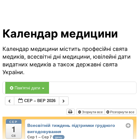
Календар медицини
Календар медицини містить професійні свята
медиків, всесвітні дні медицини, ювілейні дати
видатних медиків а також державні свята
України.
Пам'ятні дати
СЕР – ВЕР 2026
Згорнути все
Розгорнути все
СЕР
Всесвітній тиждень підтримки грудного
1
вигодовування
Сб
Сер 1 – Сер 7
день