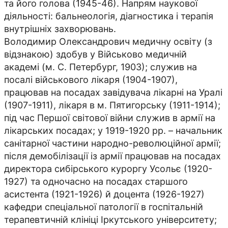
та його голова (1945-46). Напрям наукової
діяльності: бальнеологія, діагностика і терапія
внутрішніх захворювань.
Володимир Олександрович медичну освіту (з
відзнакою) здобув у Військово медичній
академі (м. С. Петербург, 1903); служив на
посалі військового лікаря (1904-1907),
працював на посадах завідувача лікарні на Уралі
(1907-1911), лікаря в м. Пятигорську (1911-1914);
під час Першої світової війни служив в армії на
лікарських посадах; у 1919-1920 рр. – начальник
санітарної частини народно-революційної армії;
після демобілізації із армії працював на посадах
директора сибірського куроргу Усольє (1920-
1927) та одночасно на посадах старшого
асистента (1921-1926) й доцента (1926-1927)
кафедри спеціальної патології в госпітальній
терапевтичній клініці Іркутського університету;