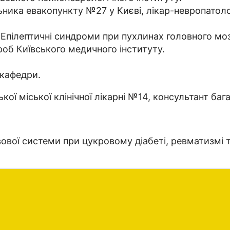
льника евакопункту №27 у Києві, лікар-невропатол
«Епілептичні синдроми при пухлинах головного мо
об Київського медичного інституту.
 кафедри.
ої міської клінічної лікарні №14, консультант багат
ової системи при цукровому діабеті, ревматизмі т