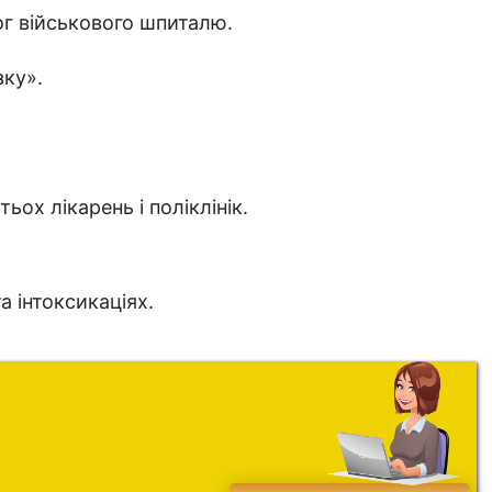
ог військового шпиталю.
зку».
ьох лікарень і поліклінік.
а інтоксикаціях.