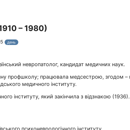
1910 – 1980)
25
день
раїнський невропатолог, кандидат медичних наук.
ичну профшколу; працювала медсестрою, згодом – п
адського медичного інституту.
ого інституту, який закінчила з відзнакою (1936)
ївського психоневрологічного інституту.