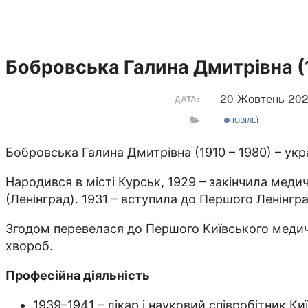
Бобровська Галина Дмитрівна (
20 Жовтень 20
ДАТА:
ЮВІЛЕЇ
Бобровська Галина Дмитрівна (1910 – 1980) – ук
Народився в місті Курськ, 1929 – закінчила мед
(Ленінград). 1931 – вступила до Першого Ленінгр
Згодом перевелася до Першого Київського медичн
хвороб.
Професійна діяльність
1939–1941 – лікар і науковий співробітник Ки